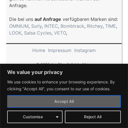
Anfrage.
Die bei uns
auf Anfrage
verfügbaren Marken sind:
OMNIUM
,
Surly
,
INTEC
,
Bombtrack
,
Ritchey
,
TIME
,
LOOK
,
Salsa Cycles
,
VETO
,
Home
Impressum
Instagram
© 2025 Uni-Bike-Kollektiv Mainz
We value your privacy
We use cookies to enhance your browsing experience. By
clicking "Accept All", you consent to our use of cookies.
Accept All
Customise
Reject All