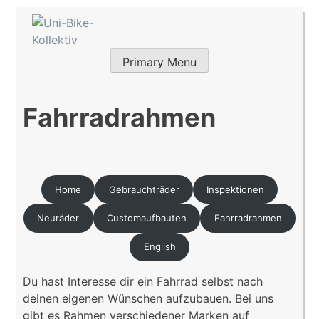
Skip
to
content
Primary Menu
Uni-Bike-Kollektiv
Fahrradrahmen
Home
Gebrauchträder
Inspektionen
Neuräder
Customaufbauten
Fahrradrahmen
English
Du hast Interesse dir ein Fahrrad selbst nach
deinen eigenen Wünschen aufzubauen. Bei uns
gibt es Rahmen verschiedener Marken auf